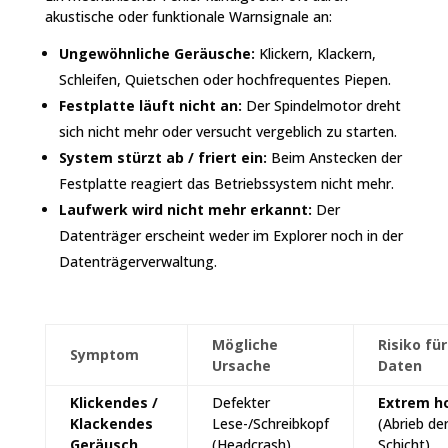
akustische oder funktionale Warnsignale an:
Ungewöhnliche Geräusche:
Klickern, Klackern,
Schleifen, Quietschen oder hochfrequentes Piepen.
Festplatte läuft nicht an:
Der Spindelmotor dreht
sich nicht mehr oder versucht vergeblich zu starten.
System stürzt ab / friert ein:
Beim Anstecken der
Festplatte reagiert das Betriebssystem nicht mehr.
Laufwerk wird nicht mehr erkannt:
Der
Datenträger erscheint weder im Explorer noch in der
Datenträgerverwaltung.
Mögliche
Risiko für
Symptom
Ursache
Daten
Klickendes /
Defekter
Extrem h
Klackendes
Lese-/Schreibkopf
(Abrieb de
Geräusch
(Headcrash)
Schicht)