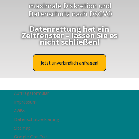
maximale Diskretion und
Datenschutz nach DSGVO
Datenrettung hat ein
Zeitfenster –
lassen Sie es
nicht schließen!
Jetzt unverbindlich anfragen!
Auftragsformular
Impressum
AGBs
Datenschutzerklärung
Sitemap
Google Opt-Out