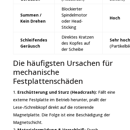
Blockierter
Summen /
Spindelmotor
Hoch
Kein Drehen
oder Head-
Sticking
Direktes Kratzen
Schleifendes
Sehr hoc
des Kopfes auf
Geräusch
(Partikelbi
der Scheibe
Die häufigsten Ursachen für
mechanische
Festplattenschäden
Erschütterung und Sturz (Headcrash):
Fällt eine
externe Festplatte im Betrieb herunter, prallt der
Lese-/Schreibkopf direkt auf die rotierende
Magnetplatte. Die Folge ist eine Beschädigung der
Magnetschicht.
Materialermüdung & Verschleiß:
Durch