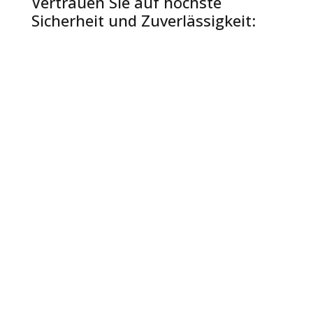
Vertrauen Sie auf höchste
Sicherheit und Zuverlässigkeit:
mit eigenem Reinraumlabor
in Berlin
umfassendem Ersatzteillager
persönlichem
Ansprechpartner
+94% Erfolgsquote bei der
Datenrettung
maximale Diskretion und