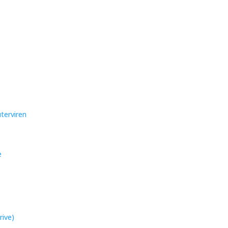
terviren
e
rive)