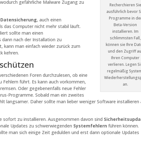
, wodurch gefährliche Malware Zugang zu
Recherchieren Si
ausführlich bevor S
Programme in de
n
Datensicherung
, auch einen
Beta-Version
ls das Computer nicht mehr stabil läuft.
installieren. Im
iert sollte man einen
schlimmsten Fall,
s dann nach der Installation zu
können sie Ihre Da
 kann man einfach wieder zurück zum
und den Zugriff au
ck kehren.
Ihren Computer
 schützen
verlieren. Legen Si
regelmäßig Syste
n verschiedenen Foren durchzulesen, ob eine
Wiederherstellungs
u Fehlern führt. Es kann auch vorkommen,
an.
remsen. Oder gegebenenfalls neue Fehler
ivirus-Programme. Sobald man ein zweites
hlt langsamer. Daher sollte man lieber weniger Software installieren 
e sofort zu installieren. Ausgenommen davon sind
Sicherheitsupda
ptionale Updates zu schwerwiegenden
Systemfehlern
führen können.
ollte man sich einige Zeit gedulden und erst dann optionale Updates