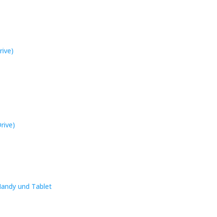
rive)
rive)
Handy und Tablet