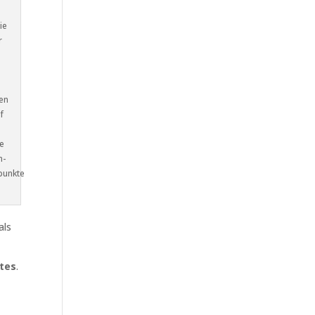
e
ie
r
ten
f
e
m-
punkte
als
tes
.